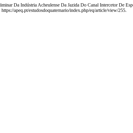
liminar Da Indústria Acheulense Da Jazida Do Canal Intercetor De Es
https://apeq.pt/estudosdoquaternario/index.php/eq/article/view/255.