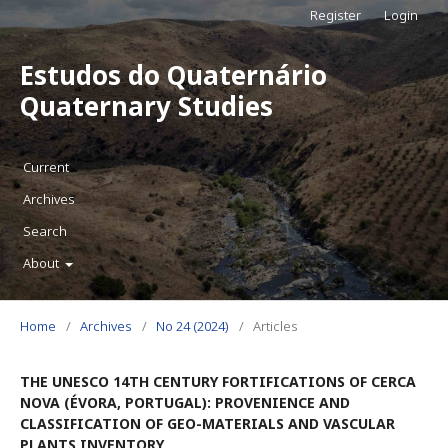
Register
Login
Estudos do Quaternário
Quaternary Studies
Current
Archives
Search
About
Home
/
Archives
/
No 24 (2024)
/
Articles
THE UNESCO 14TH CENTURY FORTIFICATIONS OF CERCA
NOVA (ÉVORA, PORTUGAL): PROVENIENCE AND
CLASSIFICATION OF GEO-MATERIALS AND VASCULAR
PLANTS INVENTORY