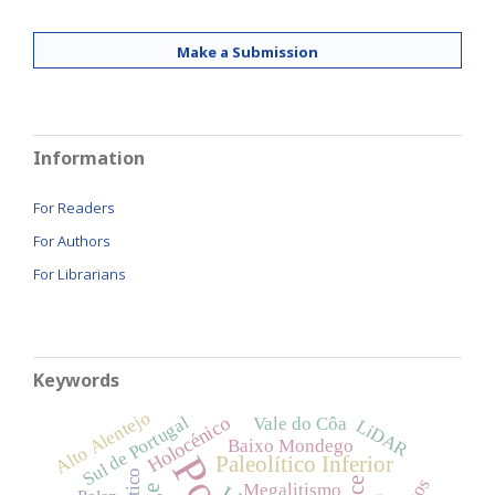
Make a Submission
Information
For Readers
For Authors
For Librarians
Keywords
Alto Alentejo
Sul de Portugal
Holocénico
Vale do Côa
LiDAR
Baixo Mondego
Paleolítico Inferior
Megalitismo