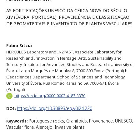
AS FORTIFICAÇÕES UNESCO DA CERCA NOVA DO SÉCULO
XIV (ÉVORA, PORTUGAL): PROVENIÊNCIA E CLASSIFICAÇÃO
DE GEOMATERIAIS E INVENTÁRIO DE PLANTAS VASCULARES
Fabio Sitzia
HERCULES Laboratory and IN2PAST, Associate Laboratory for
Research and Innovation in Heritage, Arts, Sustainability and
Territory. Institute for Advanced Studies and Research. University of
Évora. Largo Marquês de Marialva 8, 7000-809 Évora (Portugal) b
Geosciences Department, School of Sciences and Technology,
University of Évora, Rua Romão Ramalho 59, 7000-671, Évora
(Portugal)
https://orcid.org/0000-0002-4183-3370
https://doi.org/10.30893/eq.v0i24.220
DOI:
Portuguese rocks, Granitoids, Provenance, UNESCO,
Keywords:
Vascular flora, Alentejo, Invasive plants