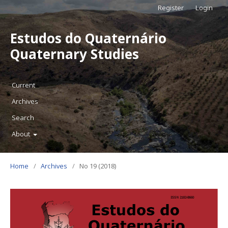
Register
Login
Estudos do Quaternário
Quaternary Studies
Current
Archives
Search
About
Home
/
Archives
/
No 19 (2018)