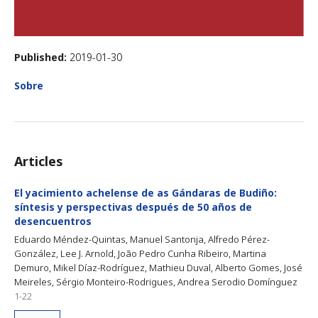
Published:
2019-01-30
Sobre
Articles
El yacimiento achelense de as Gándaras de Budiño:
síntesis y perspectivas después de 50 años de
desencuentros
Eduardo Méndez-Quintas, Manuel Santonja, Alfredo Pérez-
González, Lee J. Arnold, João Pedro Cunha Ribeiro, Martina
Demuro, Mikel Díaz-Rodríguez, Mathieu Duval, Alberto Gomes, José
Meireles, Sérgio Monteiro-Rodrigues, Andrea Serodio Domínguez
1-22